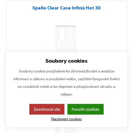
Spello Clear Case Infinix Hot 30
Soubory cookies
Soubory cookie používáme ke shromažďování a analýze
informací o výkonu a používání webu, zajištění fungování funkcí
Pro zobrazení informací je nutné být přihlášený
ze sociálních médií a ke zlepšení a přizpůsobení obsahu a
reklam.
Spello Clear Case Infinix Hot 30i
Zamítnout vše
Povolit cookies
Nastavení cookies