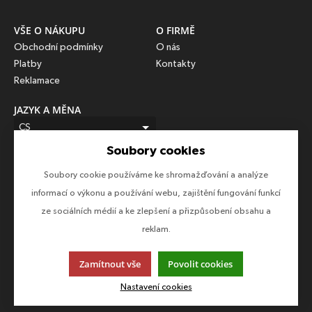
VŠE O NÁKUPU
O FIRMĚ
Obchodní podmínky
O nás
Platby
Kontakty
Reklamace
JAZYK A MĚNA
CS
Soubory cookies
CZK (Kč)
Soubory cookie používáme ke shromažďování a analýze
SLEDUJTE NÁS
informací o výkonu a používání webu, zajištění fungování funkcí
Sledujte nás na všech sociálních sítích, ať Vám nic neunikne!
ze sociálních médií a ke zlepšení a přizpůsobení obsahu a
reklam.
Zamítnout vše
Povolit cookies
Tato stránka používá soubory cookies. Klikněte pro více
informací.
Nastavení cookies
© 2013-2026 Epico