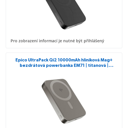
Pro zobrazení informací je nutné být přihlášený
Epico UltraPack Qi2 10000mAh hliníková Mag+
bezdrátová powerbanka EM71 | titanová |
bezdrátové nabíjení 15W pro iPhone i Android