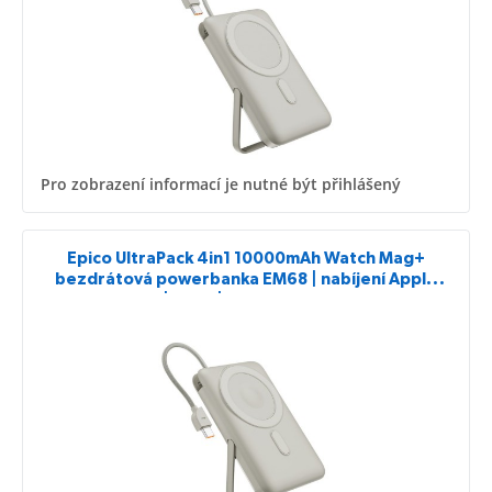
Pro zobrazení informací je nutné být přihlášený
Epico UltraPack 4in1 10000mAh Watch Mag+
bezdrátová powerbanka EM68 | nabíjení Apple
Watch | šedá | vestavěný stojánek