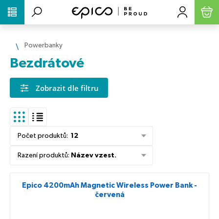
PŘESKOČIT NAVIGACI
Powerbanky
Bezdrátové
Zobrazit dle filtru
Počet produktů
:
12
Řazení produktů
:
Název vzest.
Epico 4200mAh Magnetic Wireless Power Bank -
červená