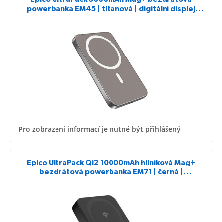
powerbanka EM45 | titanová | digitální displej
kapacity
Pro zobrazení informací je nutné být přihlášený
Epico UltraPack Qi2 10000mAh hliníková Mag+
bezdrátová powerbanka EM71 | černá |
bezdrátové nabíjení 15W pro iPhone i Android