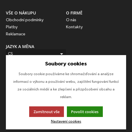
VŠE O NÁKUPU
O FIRMĚ
Obchodní podmínky
O nás
Platby
Kontakty
Reklamace
JAZYK A MĚNA
CS
Soubory cookies
CZK (Kč)
Soubory cookie používáme ke shromažďování a analýze
SLEDUJTE NÁS
informací o výkonu a používání webu, zajištění fungování funkcí
Sledujte nás na všech sociálních sítích, ať Vám nic neunikne!
ze sociálních médií a ke zlepšení a přizpůsobení obsahu a
reklam.
Zamítnout vše
Povolit cookies
Tato stránka používá soubory cookies. Klikněte pro více
informací.
Nastavení cookies
© 2013-2026 Epico