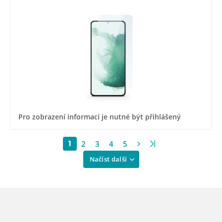
Pro zobrazení informací je nutné být přihlášený
2
3
4
5
1
Načíst další