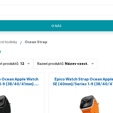
O NÁS
tré hodinky
Ocean Strap
p
et produktů
:
12
Řazení produktů
:
Název vzest.
p Ocean Apple Watch
Epico Watch Strap Ocean Appl
1-9 (38/40/41mm) 10-
SE (40mm)/Series 1-9 (38/40/4
m) - černá
11 (42mm) - oranžová