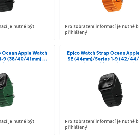
ací je nutné být
Pro zobrazení informací je nutné b
přihlášený
p Ocean Apple Watch
Epico Watch Strap Ocean Appl
1-9 (38/40/41mm) 10-
SE (44mm)/Series 1-9 (42/4
m) - zelená
10-11 (46mm)/Ultra (49mm) -
ací je nutné být
Pro zobrazení informací je nutné b
přihlášený