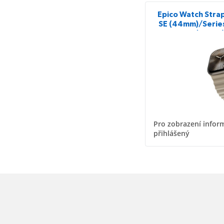
Epico Watch Stra
SE (44mm)/Serie
10-11 (46mm)
slon
Pro zobrazení inform
přihlášený