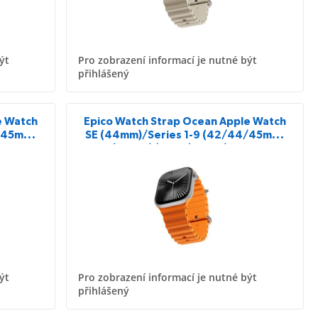
ýt
Pro zobrazení informací je nutné být
přihlášený
e Watch
Epico Watch Strap Ocean Apple Watch
4/45mm)
SE (44mm)/Series 1-9 (42/44/45mm)
 černá
10-11 (46mm)/Ultra (49mm) - oranžová
ýt
Pro zobrazení informací je nutné být
přihlášený