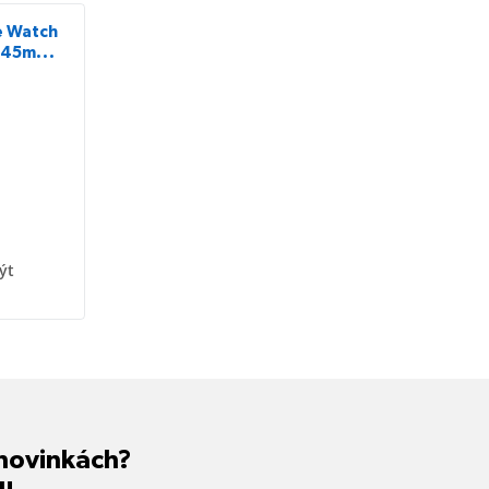
e Watch
4/45mm)
zelená
ýt
 novinkách?
u.