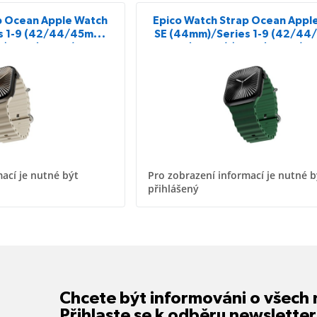
p Ocean Apple Watch
Epico Watch Strap Ocean Appl
s 1-9 (42/44/45mm)
SE (44mm)/Series 1-9 (42/4
/Ultra (49mm) -
10-11 (46mm)/Ultra (49mm) - 
ovinová
ací je nutné být
Pro zobrazení informací je nutné b
přihlášený
Chcete být informováni o všech
Přihlaste se k odběru newsletter