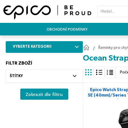
PŘESKOČIT NAVIGACI
OBCHODNÍ PODMÍNKY
VYBERTE KATEGORII
Řemínky pro chy
Ocean Stra
FILTR ZBOŽÍ
Poč
ŠTÍTKY
Epico Watch Stra
Zobrazit dle filtru
SE (40mm)/Series 
11 (42m