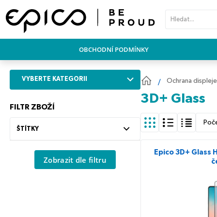
PŘESKOČIT NAVIGACI
OBCHODNÍ PODMÍNKY
VYBERTE KATEGORII
Ochrana displeje
3D+ Glass
FILTR ZBOŽÍ
Poč
ŠTÍTKY
Epico 3D+ Glass 
Zobrazit dle filtru
č