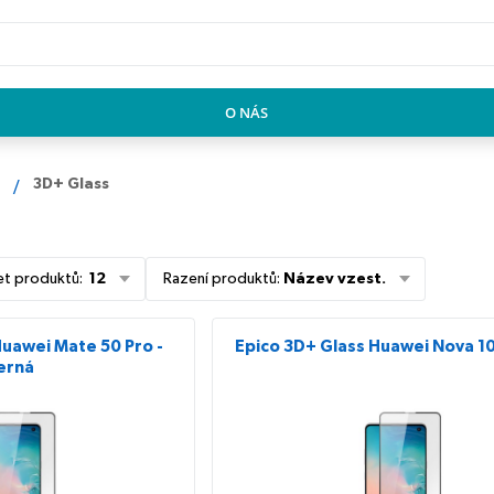
O NÁS
3D+ Glass
et produktů
:
12
Řazení produktů
:
Název vzest.
Huawei Mate 50 Pro -
Epico 3D+ Glass Huawei Nova 10
erná