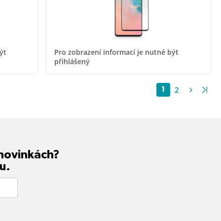
ýt
Pro zobrazení informací je nutné být
přihlášený
2
1
 novinkách?
u.