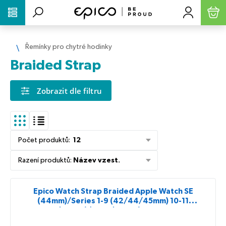
PŘESKOČIT NAVIGACI
Řemínky pro chytré hodinky
Braided Strap
Zobrazit dle filtru
Počet produktů
:
12
Řazení produktů
:
Název vzest.
Epico Watch Strap Braided Apple Watch SE
(44mm)/Series 1-9 (42/44/45mm) 10-11
(46mm)/Ultra (49mm) - černá