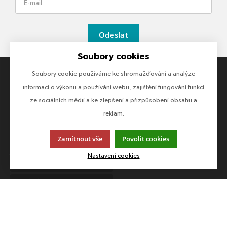
Odeslat
Soubory cookies
Soubory cookie používáme ke shromažďování a analýze
informací o výkonu a používání webu, zajištění fungování funkcí
VŠE O NÁKUPU
O FIRMĚ
ze sociálních médií a ke zlepšení a přizpůsobení obsahu a
Obchodní podmínky
O nás
reklam.
Platby
Kontakty
Reklamace
Zamítnout vše
Povolit cookies
JAZYK A MĚNA
Nastavení cookies
CS
CZK (Kč)
SLEDUJTE NÁS
Sledujte nás na všech sociálních sítích, ať Vám nic neunikne!