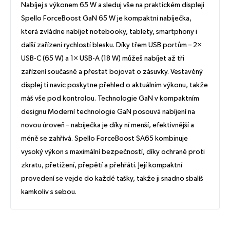
Nabíjej s výkonem 65 W a sleduj vše na praktickém displeji
Spello ForceBoost GaN 65 W je kompaktní nabíječka,
která zvládne nabíjet notebooky, tablety, smartphony i
další zařízení rychlostí blesku. Díky třem USB portům – 2×
USB-C (65 W) a 1× USB-A (18 W) můžeš nabíjet až tři
zařízení současně a přestat bojovat o zásuvky. Vestavěný
displej ti navíc poskytne přehled o aktuálním výkonu, takže
máš vše pod kontrolou. Technologie GaN v kompaktním
designu Moderní technologie GaN posouvá nabíjení na
novou úroveň – nabíječka je díky ní menší, efektivnější a
méně se zahřívá. Spello ForceBoost SA65 kombinuje
vysoký výkon s maximální bezpečností, díky ochraně proti
zkratu, přetížení, přepětí a přehřátí. Její kompaktní
provedení se vejde do každé tašky, takže ji snadno sbalíš
kamkoliv s sebou.