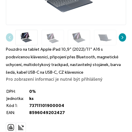
Pouzdro na tablet Apple iPad 10,9" (2022)/11" A16 s
podsvícenou klávesnicí, připojení přes Bluetooth, magnetické
uchycení, multidotykový trackpad, nastavitelný stojánek, barva
šedá, kabel USB-C na USB-C, CZ klávesnice
Pro zobrazení informací je nutné být přihlášený
DPH:
0%
Jednotka:
ks
Kód 1:
73711101900004
EAN:
8596049202427