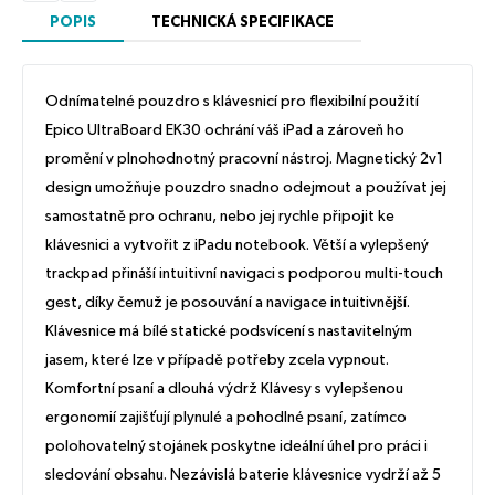
POPIS
TECHNICKÁ SPECIFIKACE
Odnímatelné pouzdro s klávesnicí pro flexibilní použití
Epico UltraBoard EK30 ochrání váš iPad a zároveň ho
promění v plnohodnotný pracovní nástroj. Magnetický 2v1
design umožňuje pouzdro snadno odejmout a používat jej
samostatně pro ochranu, nebo jej rychle připojit ke
klávesnici a vytvořit z iPadu notebook. Větší a vylepšený
trackpad přináší intuitivní navigaci s podporou multi-touch
gest, díky čemuž je posouvání a navigace intuitivnější.
Klávesnice má bílé statické podsvícení s nastavitelným
jasem, které lze v případě potřeby zcela vypnout.
Komfortní psaní a dlouhá výdrž Klávesy s vylepšenou
ergonomií zajišťují plynulé a pohodlné psaní, zatímco
polohovatelný stojánek poskytne ideální úhel pro práci i
sledování obsahu. Nezávislá baterie klávesnice vydrží až 5