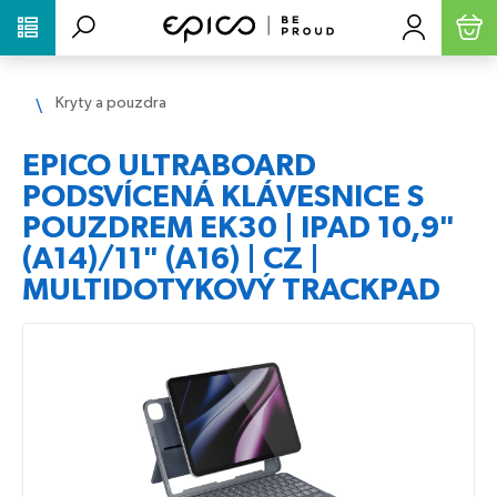
PŘESKOČIT NAVIGACI
Kryty a pouzdra
EPICO ULTRABOARD
PODSVÍCENÁ KLÁVESNICE S
POUZDREM EK30 | IPAD 10,9"
(A14)/11" (A16) | CZ |
MULTIDOTYKOVÝ TRACKPAD