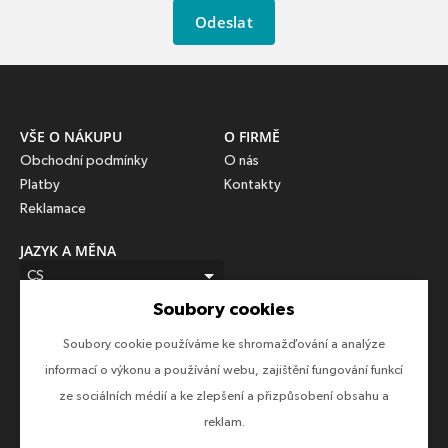
Odeslat
VŠE O NÁKUPU
O FIRMĚ
Obchodní podmínky
O nás
Platby
Kontakty
Reklamace
JAZYK A MĚNA
CS
Soubory cookies
CZK (Kč)
Soubory cookie používáme ke shromažďování a analýze
SLEDUJTE NÁS
informací o výkonu a používání webu, zajištění fungování funkcí
Sledujte nás na všech sociálních sítích, ať Vám nic neunikne!
ze sociálních médií a ke zlepšení a přizpůsobení obsahu a
reklam.