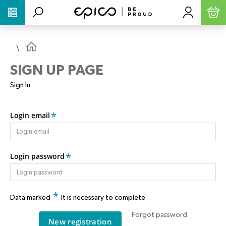
PŘESKOČIT NAVIGACI
SIGN UP PAGE
Sign In
*
Login email
*
Login password
*
Data marked
It is necessary to complete
Forgot password
New registration