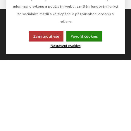
informací o výkonu a používání webu, zajištění fungování funkcí
ze sociálních médií a ke zlepšení a přizpůsobení obsahu a
reklam.
ALL ABOUT SHOPPING
ABOUT COMPANY
Zamítnout vše
Povolit cookies
TERMS AND CONDITIONS
ABOUT US
PAYMENTS
CONTACTS
Nastavení cookies
REFUNDS
LANGUAGE AND CURRENCY
EN
CZK (Kč)
FOLLOW US
Follow us on all social networks to make sure you don't miss
anything!