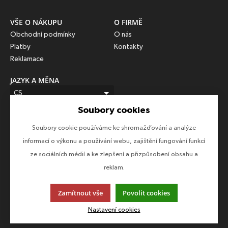
VŠE O NÁKUPU
O FIRMĚ
Obchodní podmínky
O nás
Platby
Kontakty
Reklamace
JAZYK A MĚNA
CS
Soubory cookies
CZK (Kč)
Soubory cookie používáme ke shromažďování a analýze
SLEDUJTE NÁS
informací o výkonu a používání webu, zajištění fungování funkcí
Sledujte nás na všech sociálních sítích, ať Vám nic neunikne!
ze sociálních médií a ke zlepšení a přizpůsobení obsahu a
reklam.
Zamítnout vše
Povolit cookies
Tato stránka používá soubory cookies. Klikněte pro více
informací.
Nastavení cookies
© 2013-2026 Epico