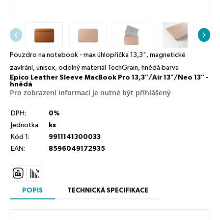
Pouzdro na notebook - max úhlopříčka 13,3", magnetické
zavírání, unisex, odolný materiál TechGrain, hnědá barva
Epico Leather Sleeve MacBook Pro 13,3"/Air 13"/Neo 13" -
hnědá
Pro zobrazení informací je nutné být přihlášený
DPH:
0%
Jednotka:
ks
Kód 1:
9911141300033
EAN:
8596049172935
POPIS
TECHNICKÁ SPECIFIKACE