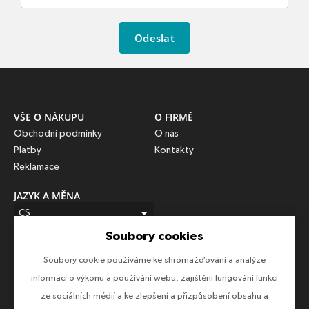
Odeslat
VŠE O NÁKUPU
O FIRMĚ
Obchodní podmínky
O nás
Platby
Kontakty
Reklamace
JAZYK A MĚNA
CS
Soubory cookies
CZK (Kč)
Soubory cookie používáme ke shromažďování a analýze
SLEDUJTE NÁS
informací o výkonu a používání webu, zajištění fungování funkcí
Sledujte nás na všech sociálních sítích, ať Vám nic neunikne!
ze sociálních médií a ke zlepšení a přizpůsobení obsahu a