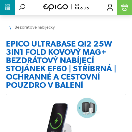
PŘESKOČIT NAVIGACI
Bezdrátové nabíječky
EPICO ULTRABASE QI2 25W
3IN1 FOLD KOVOVÝ MAG+
BEZDRÁTOVÝ NABÍJECÍ
STOJÁNEK EF60 | STŘÍBRNÁ |
OCHRANNÉ A CESTOVNÍ
POUZDRO V BALENÍ