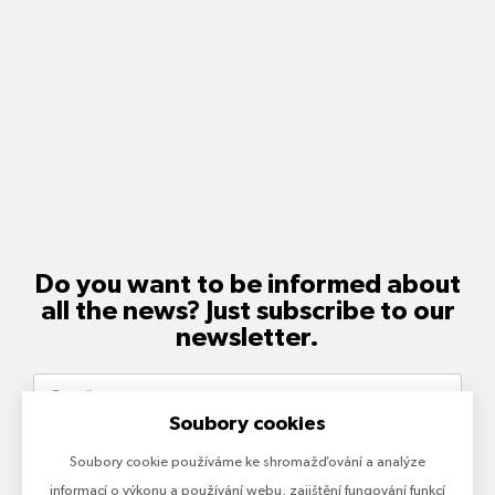
Do you want to be informed about
all the news? Just subscribe to our
newsletter.
Soubory cookies
Soubory cookie používáme ke shromažďování a analýze
Send
informací o výkonu a používání webu, zajištění fungování funkcí