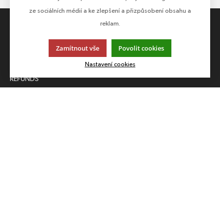
ze sociálních médií a ke zlepšení a přizpůsobení obsahu a
reklam.
ALL ABOUT SHOPPING
ABOUT COMPANY
Zamítnout vše
Povolit cookies
TERMS AND CONDITIONS
ABOUT US
Nastavení cookies
PAYMENTS
CONTACTS
REFUNDS
LANGUAGE AND CURRENCY
EN
CZK (Kč)
FOLLOW US
Follow us on all social networks to make sure you don't miss
anything!