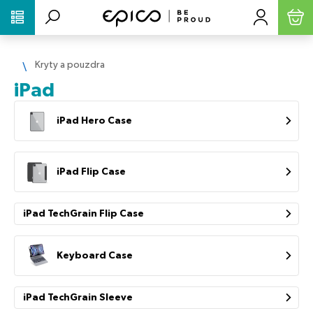
PŘESKOČIT NAVIGACI
Kryty a pouzdra
iPad
iPad Hero Case
iPad Flip Case
iPad TechGrain Flip Case
Keyboard Case
iPad TechGrain Sleeve