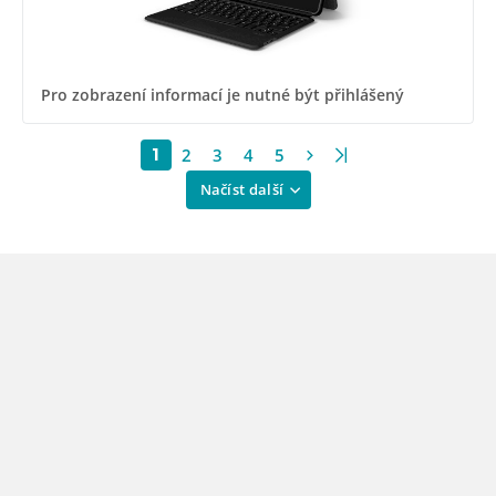
Pro zobrazení informací je nutné být přihlášený
2
3
4
5
1
Načíst další